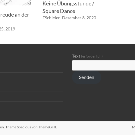
Keine Übungsstunde /
Square Dance
reude an der
FSchieler
Dezember 8, 2020
25, 2019
Text
(erforderlich)
Senden
lten. Theme
Spacious
von ThemeGrill.
M