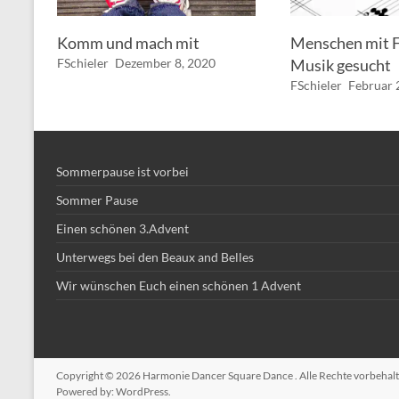
Komm und mach mit
Menschen mit F
FSchieler
Dezember 8, 2020
Musik gesucht
FSchieler
Februar 
Sommerpause ist vorbei
Sommer Pause
Einen schönen 3.Advent
Unterwegs bei den Beaux and Belles
Wir wünschen Euch einen schönen 1 Advent
Copyright © 2026
Harmonie Dancer Square Dance
. Alle Rechte vorbeha
Powered by:
WordPress
.