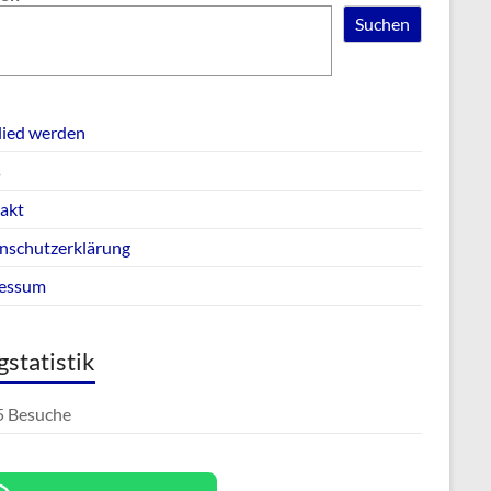
Suchen
lied werden
s
akt
nschutzerklärung
essum
gstatistik
5 Besuche