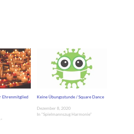
r Ehrenmitglied
Keine Übungsstunde / Square Dance
Dezember 8, 2020
In "Spielmannszug Harmonie"
r"