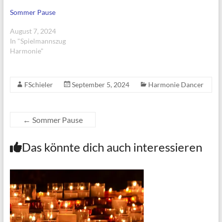
t
t
e
n
n
)
)
t
e
e
Sommer Pause
)
t
t
)
)
August 7, 2024
In "Spielmannszug
Harmonie"
FSchieler
September 5, 2024
Harmonie Dancer
←
Sommer Pause
Das könnte dich auch interessieren